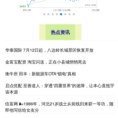
热点资讯
华泰国际 7月12日起，八达岭长城景区恢复开放
金富宝配资 淘宝闪送，正在小县城悄悄死去
衡牛所 田丰：新能源车OTA“锁电”真相
启点优配 至善道人：穿透“四重世界”的迷障，让本心直抵宇
宙本源
信富网 🌬1986年，河北21岁战士从前线归来获一等功，随
即他写信给女友分