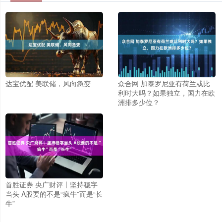
达宝优配 美联储，风向急变
众合网 加泰罗尼亚有荷兰或比
利时大吗？如果独立，国力在欧
洲排多少位？
首胜证券 央广财评丨坚持稳字
当头 A股要的不是“疯牛”而是“长
牛”