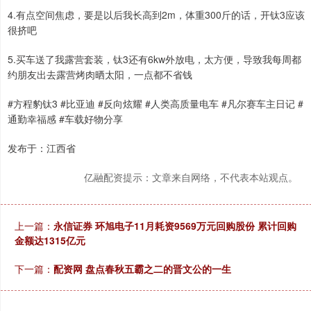
4.有点空间焦虑，要是以后我长高到2m，体重300斤的话，开钛3应该
很挤吧
5.买车送了我露营套装，钛3还有6kw外放电，太方便，导致我每周都
约朋友出去露营烤肉晒太阳，一点都不省钱
#方程豹钛3 #比亚迪 #反向炫耀 #人类高质量电车 #凡尔赛车主日记 #
通勤幸福感 #车载好物分享
发布于：江西省
亿融配资提示：文章来自网络，不代表本站观点。
上一篇：
永信证券 环旭电子11月耗资9569万元回购股份 累计回购
金额达1315亿元
下一篇：
配资网 盘点春秋五霸之二的晋文公的一生