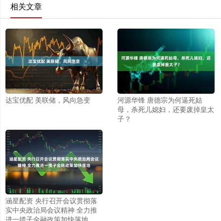
相关文章
达宝优配 美联储，风向急变
河源华锋 唐德宗为何逼死姑
母，杀死儿媳妇，还要废掉皇太
子？
涵星配资 央行召开会议贯彻落
实中央政治局会议精神 全力推
进一揽子金融政策加快落地