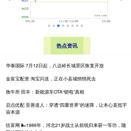
热点资讯
华泰国际 7月12日起，八达岭长城景区恢复开放
金富宝配资 淘宝闪送，正在小县城悄悄死去
衡牛所 田丰：新能源车OTA“锁电”真相
启点优配 至善道人：穿透“四重世界”的迷障，让本心直抵宇
宙本源
信富网 🌬1986年，河北21岁战士从前线归来获一等功，随