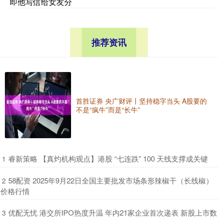
即他写信给女友分
推荐资讯
首胜证券 央广财评丨坚持稳字当头 A股要的
不是“疯牛”而是“长牛”
​睿新策略 【真灼机构观点】港股 “七连跌” 100 天线支撑成关键
1
​58配资 2025年9月22日全国主要批发市场条形辣椒干（长线椒）
2
价格行情
​优配无忧 港交所IPO热度升温 年内21家企业首次递表 新股上市数
3