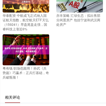
华泰配资 中航成飞正式纳入国
亦丰策略 汇绿生态：拟出售部
证航天指数，航空航天ETF天弘
分闲置房产 包括宁波和武汉两
（159241）早盘尾盘走强，国
处房产
睿科技上涨近6%
粤有钱 职场也能用！孙武《兵
势篇》巧赢术：正兵打基础，奇
兵破瓶颈！
相关评论