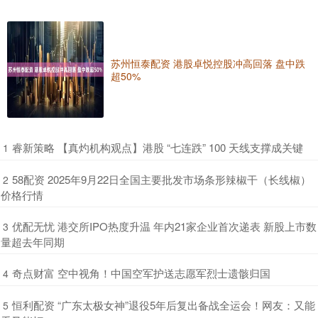
苏州恒泰配资 港股卓悦控股冲高回落 盘中跌
超50%
​睿新策略 【真灼机构观点】港股 “七连跌” 100 天线支撑成关键
1
​58配资 2025年9月22日全国主要批发市场条形辣椒干（长线椒）
2
价格行情
​优配无忧 港交所IPO热度升温 年内21家企业首次递表 新股上市数
3
量超去年同期
​奇点财富 空中视角！中国空军护送志愿军烈士遗骸归国
4
​恒利配资 “广东太极女神”退役5年后复出备战全运会！网友：又能
5