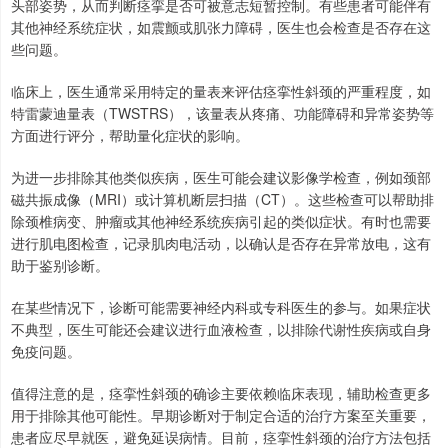
头部姿势，从而判断痉挛是否可被意志短暂控制。有些患者可能伴有
其他神经系统症状，如震颤或肌张力障碍，医生也会检查是否存在这
些问题。
临床上，医生通常采用特定的量表来评估痉挛性斜颈的严重程度，如
特雷蒙迪量表（TWSTRS），该量表从疼痛、功能障碍和异常姿势等
方面进行评分，帮助量化症状的影响。
为进一步排除其他类似疾病，医生可能会建议影像学检查，例如颈部
磁共振成像（MRI）或计算机断层扫描（CT）。这些检查可以帮助排
除颈椎病变、肿瘤或其他神经系统疾病引起的类似症状。有时也需要
进行肌电图检查，记录肌肉电活动，以确认是否存在异常放电，这有
助于鉴别诊断。
在某些情况下，诊断可能需要神经内科或专科医生的参与。如果症状
不典型，医生可能还会建议进行血液检查，以排除代谢性疾病或自身
免疫问题。
值得注意的是，痉挛性斜颈的确诊主要依赖临床表现，辅助检查更多
用于排除其他可能性。早期诊断对于制定合适的治疗方案至关重要，
患者应尽早就医，避免延误病情。目前，痉挛性斜颈的治疗方法包括