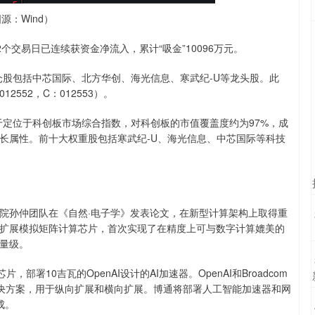
源：Wind）
近2个交易日已连续获资金净流入，累计“吸金”10096万元。
重仓股包括中芯国际、北方华创、海光信息、寒武纪-U等龙头股。此
2552，C：012553）。
数于定位于科创板市场综合指数，对科创板的市值覆盖度约为97%，成
长属性。前十大权重股包括寒武纪-U、海光信息、中芯国际等科技
院孙仲团队在《自然·电子学》发表论文，在新型计算架构上取得重
扩展模拟矩阵计算芯片，首次实现了在精度上可与数字计算媲美的
量级。
部署10吉瓦的OpenAI设计的AI加速器。OpenAI和Broadcom
网解决方案，用于纵向扩展和横向扩展。博通将部署人工智能加速器和网
成。