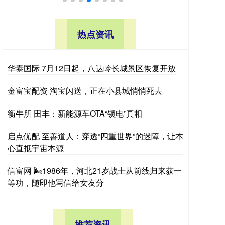
热点资讯
华泰国际 7月12日起，八达岭长城景区恢复开放
金富宝配资 淘宝闪送，正在小县城悄悄死去
衡牛所 田丰：新能源车OTA“锁电”真相
启点优配 至善道人：穿透“四重世界”的迷障，让本
心直抵宇宙本源
信富网 🌬1986年，河北21岁战士从前线归来获一
等功，随即他写信给女友分
推荐资讯