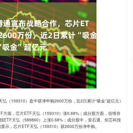
沪深300
4651.31
.24%
-6.85
-0.15%
天弘（159310）盘中获净申购2600万份，近2日累计“吸金”超亿元）
方面，芯片ETF天弘（159310）涨0.68%；成分股方面，佰维存
TF天弘（589860）上涨0.68%；成分股中，壹石通、炬芯科技
示，芯片ETF天弘（159310）获2600万份净申购。