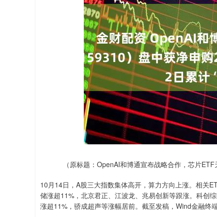
深证成指
14110.12
.92
0.57%
-34.08
-0
（原标题：OpenAI和博通宣布战略合作，芯片ETF
10月14日，A股三大指数集体高开，算力方向上涨。相关ETF
储涨超11%，北京君正、江波龙、兆易创新等跟涨。科创综指E
涨超11%，骄成超声等涨幅居前。截至发稿，Wind金融终端显