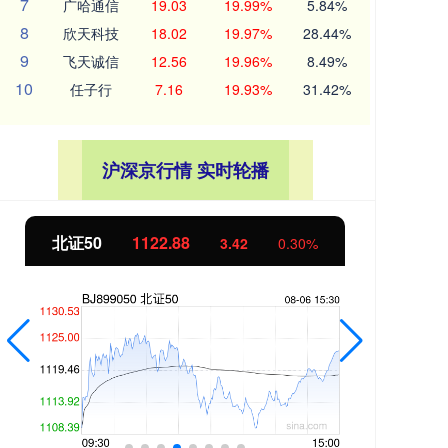
7
广哈通信
19.03
19.99%
5.84%
8
欣天科技
18.02
19.97%
28.44%
9
飞天诚信
12.56
19.96%
8.49%
10
任子行
7.16
19.93%
31.42%
沪深京行情 实时轮播
北证50
1122.88
创业
3.42
0.30%