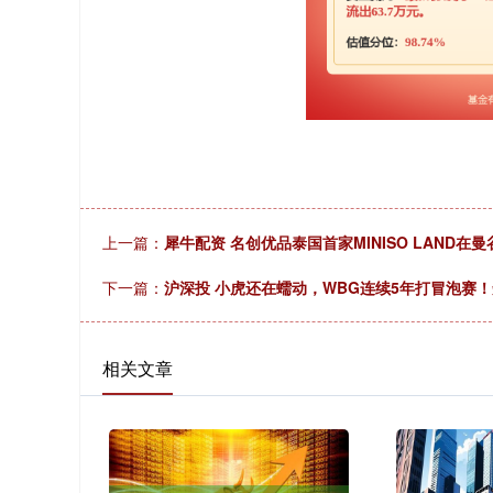
上一篇：
犀牛配资 名创优品泰国首家MINISO LAND在
下一篇：
沪深投 小虎还在蠕动，WBG连续5年打冒泡赛！
相关文章