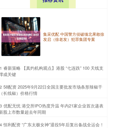
集采优配 中国警方侦破缅北果敢徐
发启（徐老发）犯罪集团专案
​睿新策略 【真灼机构观点】港股 “七连跌” 100 天线支
1
撑成关键
​58配资 2025年9月22日全国主要批发市场条形辣椒干
2
（长线椒）价格行情
​优配无忧 港交所IPO热度升温 年内21家企业首次递表
3
新股上市数量超去年同期
​恒利配资 “广东太极女神”退役5年后复出备战全运会！
4