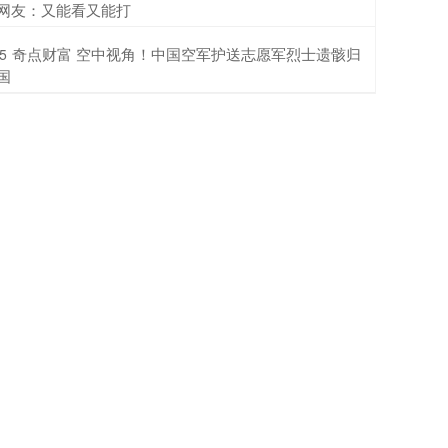
网友：又能看又能打
​奇点财富 空中视角！中国空军护送志愿军烈士遗骸归
5
国