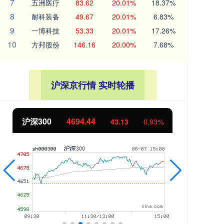
7
五洲医疗
83.62
20.01%
18.37%
8
耐科装备
49.67
20.01%
6.83%
9
一博科技
53.33
20.01%
17.26%
10
方邦股份
146.16
20.00%
7.68%
沪深京行情 实时轮播
北证50
1134.24
创
11.37
1.01%