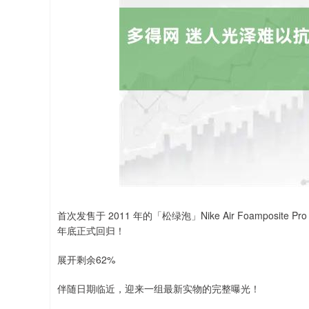
深证成指
14311.01
.68
1.02%
200.89
1
首次发售于 2011 年的「松绿泡」Nike Air Foamposite P
年底正式回归！
展开剩余62%
伴随日期临近，迎来一组最新实物的完整曝光！