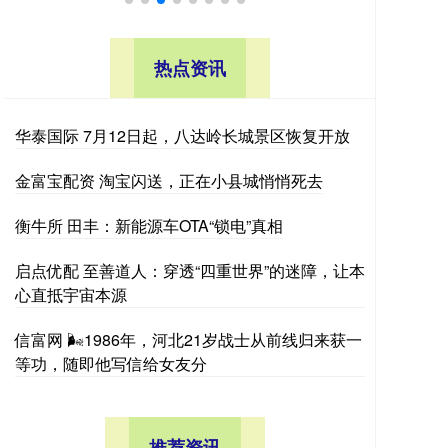
热点资讯
华泰国际 7月12日起，八达岭长城景区恢复开放
金富宝配资 淘宝闪送，正在小县城悄悄死去
衡牛所 田丰：新能源车OTA“锁电”真相
启点优配 至善道人：穿透“四重世界”的迷障，让本
心直抵宇宙本源
信富网 🌬1986年，河北21岁战士从前线归来获一
等功，随即他写信给女友分
推荐资讯