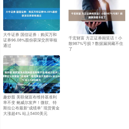
大牛证券 国信证券：购买万和
千宏财富 方正证券闹笑话！小
证券96.08%股份获深交所审核
散987%亏损？数据漏洞藏不住
通过
了
趣炒股 美联储宣布维持基准利
率不变 鲍威尔发声！微软、特
斯拉公布最新“成绩单” 现货黄金
大涨超4% 站上5400美元