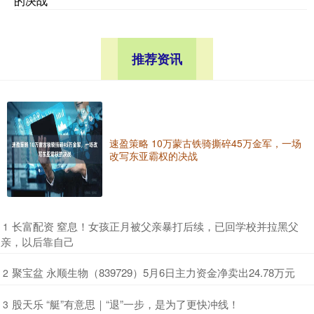
的决战
推荐资讯
速盈策略 10万蒙古铁骑撕碎45万金军，一场
改写东亚霸权的决战
​长富配资 窒息！女孩正月被父亲暴打后续，已回学校并拉黑父
1
亲，以后靠自己
​聚宝盆 永顺生物（839729）5月6日主力资金净卖出24.78万元
2
​股天乐 “艇”有意思｜“退”一步，是为了更快冲线！
3