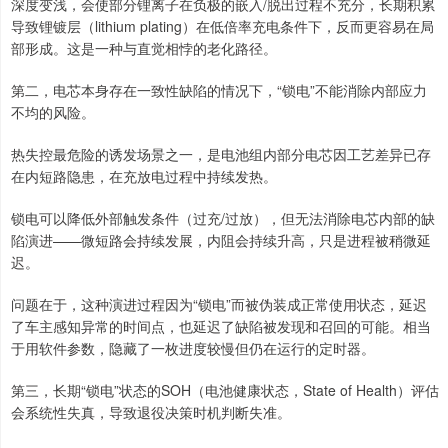
深度变浅，会使部分锂离子在负极的嵌入/脱出过程不充分，长期积累
导致锂镀层（lithium plating）在低倍率充电条件下，反而更容易在局
部形成。这是一种与直觉相悖的老化路径。
第二，电芯本身存在一致性缺陷的情况下，“锁电”不能消除内部应力
不均的风险。
热失控最危险的诱发场景之一，是电池组内部分电芯因工艺差异已存
在内短路隐患，在充放电过程中持续发热。
锁电可以降低外部触发条件（过充/过放），但无法消除电芯内部的缺
陷演进——微短路会持续发展，内阻会持续升高，只是进程被稍微延
迟。
问题在于，这种演进过程因为“锁电”而被伪装成正常使用状态，延迟
了车主感知异常的时间点，也延迟了缺陷被发现和召回的可能。相当
于用软件参数，隐藏了一枚进度较慢但仍在运行的定时器。
第三，长期“锁电”状态的SOH（电池健康状态，State of Health）评估
会系统性失真，导致退役决策时机判断失准。