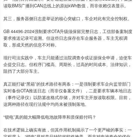
读取BMS广播到CAN总线上的原始kWh数值，而非依赖仪表显示。
其三，服务器侧日志是举证的核心突破口，车企对此有完全控制权。
GB 44496-2024强制要求OTA升级须保留完整日志，工信部备案制度
要求推送记录可追溯。但这些日志保存在车企服务器，车主无权调
取，形成天然的信息不对称。
现行司法实践中，车主只能通过法院调查令或证据保全申请，迫使车
企提交日志。但程序门槛高、周期长，过高的时间成本、法律知识，
阻挡了大部分车主。
真正能打破“黑箱”的技术路径有两条：一是强制要求车企向监管部门
实时备份OTA推送日志（而非仅备案文件），二是要求车辆本地日志
（事件记录仪）以防篡改格式存储，并对车主开放读取权限。目前，
这两种路径在现行法规中均尚未被强制落地。
“锁电”真的能大幅降低电池故障率和质保赔付吗？
在技术逻辑上确实有效，但其作用机制揭示了一个更严峻的事实：一
定程度上，“锁电”是对产品缺陷的软件掩盖，而非对电池寿命的优化