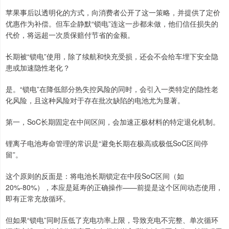
苹果事后以透明化的方式，向消费者公开了这一策略，并提供了定价
优惠作为补偿。但车企静默“锁电”连这一步都未做，他们信任损失的
代价，将远超一次质保赔付节省的金额。
长期被“锁电”使用，除了续航和快充受损，还会不会给车埋下安全隐
患或加速隐性老化？
是。“锁电”在降低部分热失控风险的同时，会引入一类特定的隐性老
化风险，且这种风险对于存在批次缺陷的电池尤为显著。
第一，SoC长期固定在中间区间，会加速正极材料的特定退化机制。
锂离子电池寿命管理的常识是“避免长期在极高或极低SoC区间停
留”。
这个原则的反面是：将电池长期锁定在中段SoC区间（如
20%-80%），本应是延寿的正确操作——前提是这个区间动态使用，
即有正常充放循环。
但如果“锁电”同时压低了充电功率上限，导致充电不完整、单次循环