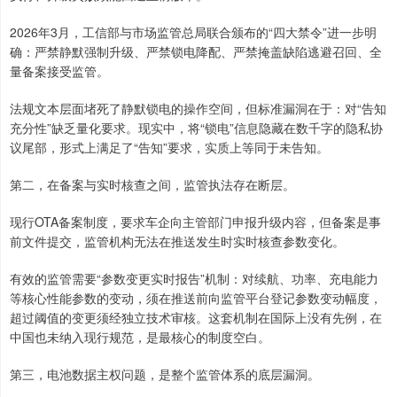
2026年3月，工信部与市场监管总局联合颁布的“四大禁令”进一步明
确：严禁静默强制升级、严禁锁电降配、严禁掩盖缺陷逃避召回、全
量备案接受监管。
法规文本层面堵死了静默锁电的操作空间，但标准漏洞在于：对“告知
充分性”缺乏量化要求。现实中，将“锁电”信息隐藏在数千字的隐私协
议尾部，形式上满足了“告知”要求，实质上等同于未告知。
第二，在备案与实时核查之间，监管执法存在断层。
现行OTA备案制度，要求车企向主管部门申报升级内容，但备案是事
前文件提交，监管机构无法在推送发生时实时核查参数变化。
有效的监管需要“参数变更实时报告”机制：对续航、功率、充电能力
等核心性能参数的变动，须在推送前向监管平台登记参数变动幅度，
超过阈值的变更须经独立技术审核。这套机制在国际上没有先例，在
中国也未纳入现行规范，是最核心的制度空白。
第三，电池数据主权问题，是整个监管体系的底层漏洞。