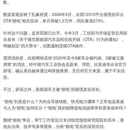
数。
数据直观反映了乱象程度：2026年3月，全国12315平台接受的车企
OTA“锁电”相关投诉，单月突破1.2万件，同比暴涨273%。
针对这个问题，监管层面已出手。今年3月，工信部与市场监管总局联
合发布《关于规范新能源汽车远程在线升级（OTA）行为的通知》，
明确划定“四大禁令”，试图遏制违规OTA操作。
需澄清的是，此前网络流传“2020年至今8家车企被约谈、3家被立案
调查”的消息，经中国汽车工业协会及蔚来、理想、比亚迪等企业官方
辟谣，确认系自媒体通过AI拼接推测，无任何官方来源，属于不实信
息。
不过，辟谣之外，新能源车主被“锁电”的困境真实存在。
“锁电”到底是什么？为何会导致续航、快充能力骤降？正常低温衰减
与人为“锁电”如何区分？“锁电”真的能降低电池故障率和质保成本吗？
围绕“锁电”争议，帮宁工作室近日专访快思慢想研究院院长田丰，请
他从法律、技术等多维视角，分析“锁电”背后的深层症结。