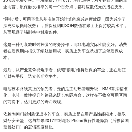
20%须免费更换。一块单价7万-10万元的电池包，对年销百万辆的车
企而言，质保触发概率的每一个百分点，都对应数亿元的潜在支出。
“锁电”后，可用容量从基准值开始计算的衰减速度放缓（因为减少了
深充深放循环次数），质保检测时SOH数值在账面上保持较高水平，
从而规避了强制换电触发条件。
这是一种将衰减时钟拨慢的财务操作，而非电池实际性能变好。消费
者在质保期内损失了续航使用权，实质上为车企承担了这笔质保成
本。
最后，从产业竞争视角来看，依赖“锁电”维持质保的车企，正在用短
期财务手段，透支长期竞争力。
电池技术路线真正的领先者，走的是主动热管理升级、BMS算法精准
化、电芯一致性提升的路径来延长实际寿命，这样在不收窄可用区间
的前提下，达到更好的寿命表现。
依赖“锁电”控制质保成本的车企，实质上是在用产品性能缩水，换取
财务安全垫，这与苹果2017年对老款iPhone执行性能降频（后被多国
监管处罚）的逻辑高度相似。