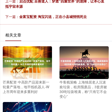
上一篇：
启点优配 至善道人：穿透“四重世界”的迷障，让本心直
抵宇宙本源
下一篇：
金富宝配资 淘宝闪送，正在小县城悄悄死去
相关文章
芒果配资 中高阶产品迎来新一
牛客栈策略 上海独居老人沉迷
轮量产落地，地平线机器人-W
捡垃圾，租房囤废品，3套房被
上市周年迎来多重利好
30吨垃圾堆满，称“只有它不会
变心”