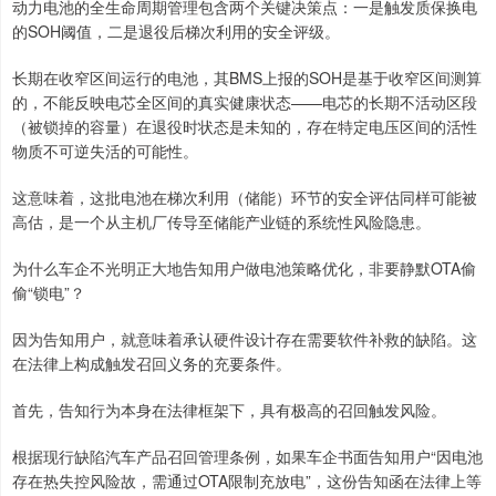
动力电池的全生命周期管理包含两个关键决策点：一是触发质保换电
的SOH阈值，二是退役后梯次利用的安全评级。
长期在收窄区间运行的电池，其BMS上报的SOH是基于收窄区间测算
的，不能反映电芯全区间的真实健康状态——电芯的长期不活动区段
（被锁掉的容量）在退役时状态是未知的，存在特定电压区间的活性
物质不可逆失活的可能性。
这意味着，这批电池在梯次利用（储能）环节的安全评估同样可能被
高估，是一个从主机厂传导至储能产业链的系统性风险隐患。
为什么车企不光明正大地告知用户做电池策略优化，非要静默OTA偷
偷“锁电”？
因为告知用户，就意味着承认硬件设计存在需要软件补救的缺陷。这
在法律上构成触发召回义务的充要条件。
首先，告知行为本身在法律框架下，具有极高的召回触发风险。
根据现行缺陷汽车产品召回管理条例，如果车企书面告知用户“因电池
存在热失控风险故，需通过OTA限制充放电”，这份告知函在法律上等