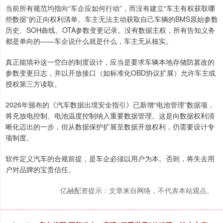
当前所有规范均指向“车企应如何行动”，而没有建立“车主有权获取哪
些数据”的正向权利清单。车主无法主动获取自己车辆的BMS原始参数
历史、SOH曲线、OTA参数变更记录。没有数据主权，所有告知义务
都是单向的——车企说什么就是什么，车主无从核实。
真正能填补这一空白的制度设计，应当是要求车辆本地存储防篡改的
参数变更日志，并以开放接口（如标准化OBD协议扩展）允许车主或
授权第三方读取。
2026年颁布的《汽车数据出境安全指引》已新增“电池管理”数据项，
将充放电控制、电池温度控制纳入重要数据管理。这是向数据权利清
晰化迈出的一步，但从数据保护扩展至数据开放权利，仍需要设计专
项制度。
软件定义汽车的合规前提，是车企必须以用户为本。否则，将失去用
户对品牌的宝贵信任。
亿融配资提示：文章来自网络，不代表本站观点。