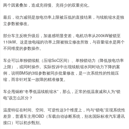
两个因素叠加，造成充得慢、充得少的双重劣化。
最后，动力减弱是放电功率上限被压低的直接结果，与续航缩水是独
立参数被修改。
部分车主反映升级后，加速感明显变差，电机功率从200kW被锁至
110kW。这是放电端的功率上限被独立修改所致，与容量缩水是两个
不同维度的参数操作。
车企可以单独锁续航（压缩SoC区间）、单独锁动力（降低放电功率
上限），或同时操作。实际投诉中出现续航缩水同时动力下降的案
例，说明BMS的3组参数被同步批量修改，是一次系统性的性能压
缩，而非针对某一故障的精准修复。
车企甩锅称“冬季低温续航缩水”，那么，正常的低温衰减和人为“锁
电”该怎么区分？
温度特征在时间、空间、可逆性这3个维度上，均与“锁电”呈现系统性
差异，普通车主用OBD（车载自动诊断系统，别名国际标准汽车通讯
接口）可以初步甄别。