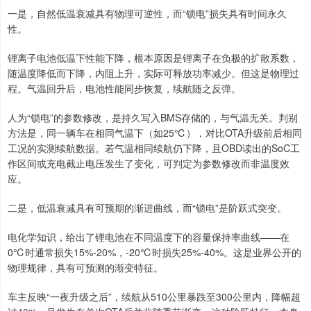
一是，自然低温衰减具有物理可逆性，而“锁电”损失具有时间永久
性。
锂离子电池低温下性能下降，根本原因是锂离子在负极的扩散系数，
随温度降低而下降，内阻上升，实际可释放功率减少。但这是物理过
程。气温回升后，电池性能同步恢复，续航随之反弹。
人为“锁电”的参数修改，是持久写入BMS存储的，与气温无关。判别
方法是，同一辆车在相同气温下（如25℃），对比OTA升级前后相同
工况的实测续航数据。若气温相同续航仍下降，且OBD读出的SoC工
作区间或充电截止电压发生了变化，可判定为参数修改而非温度效
应。
二是，低温衰减具有可预期的渐进曲线，而“锁电”是阶跃式突变。
电化学知识，给出了锂电池在不同温度下的容量保持率曲线——在
0℃时通常损失15%-20%，-20℃时损失25%-40%。这是业界公开的
物理规律，具有可预测的渐变特征。
车主反映“一夜升级之后”，续航从510公里暴跌至300公里内，降幅超