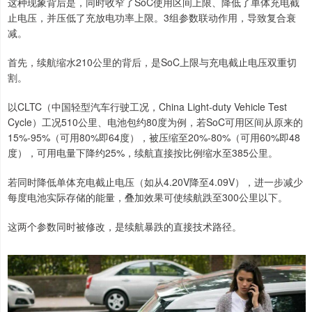
这种现象背后是，同时收窄了SoC使用区间上限、降低了单体充电截
止电压，并压低了充放电功率上限。3组参数联动作用，导致复合衰
减。
首先，续航缩水210公里的背后，是SoC上限与充电截止电压双重切
割。
以CLTC（中国轻型汽车行驶工况，China Light-duty Vehicle Test
Cycle）工况510公里、电池包约80度为例，若SoC可用区间从原来的
15%-95%（可用80%即64度），被压缩至20%-80%（可用60%即48
度），可用电量下降约25%，续航直接按比例缩水至385公里。
若同时降低单体充电截止电压（如从4.20V降至4.09V），进一步减少
每度电池实际存储的能量，叠加效果可使续航跌至300公里以下。
这两个参数同时被修改，是续航暴跌的直接技术路径。