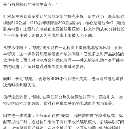
是当前最核心的法律争议点。”
针对车主最直观感受到的续航缩水与快充变慢，田丰认为：新车标称
续航510公里，OTA后却骤降至300公里以内，核心是电池SoC（电池
剩余电量）上限与充电截止电压被双重压缩；快充时间从40分钟拉长
至一个多小时，则是因为充电功率上限被人为下调。
从技术逻辑上，“锁电”确实能在一定程度上降低电池故障风险，但田
丰强调，这一操作背后隐藏着更严峻的问题：它更多是对产品缺陷的
软件掩盖，而非对电池寿命的优化管理——并未解决电池本身可能存
在的问题，厂家只是通过限制使用来逃避责任。
同时，长期“锁电”，会导致SOH评估系统性失真，进而造成电池退役
决策时机判断失准。
值得注意的是，“锁电”在降低部分热失控风险的同时，还会引入一类
特定的隐性老化风险。这对存在批次缺陷的电池而言尤为显著。
田丰进一步透露，部分车企存在“先锁、后解锁收费”的商业模式：标
配车型出厂时，通过软件限制了高功率或长续航模式，后续再以订阅
或一次性付费形式解锁。在这个模式下，公开告知用户电池被限制，