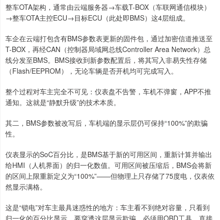
整车OTA架构，通常由云端服务器→车载T-BOX（车联网通信模块）
→整车OTA主控ECU→目标ECU（此处即BMS）这4层组成。
车企在云端打包含有BMS参数表更新的固件包，通过加密信道推送至
T-BOX，再经CAN（控制器局域网总线Controller Area Network）总
线分发至BMS。BMS接收到新参数配置后，将其写入非易失性存储
（Flash/EEPROM），无论车辆是否开机均可完成写入。
整个过程对车主完全不可见：仪表盘不告警，车机不弹窗，APP不推
通知。这就是“静默升级”的技术本质。
其二，BMS参数被改写后，车机端的显示层仍可保持“100%”的欺骗
性。
仪表显示的SoC百分比，是BMS基于新的可用区间，重新计算并输出
给HMI（人机界面）的归一化数值。可用区间被压缩后，BMS会将新
的区间上限重新定义为“100%”——但物理上只存储了75度电，仪表依
然显示满格。
这是“锁电”对车主最具迷惑性的地方：车主看不到绝对容量，只看到
归一化的百分比显示。要穿透这层显示欺骗，必须用OBD工具，直接