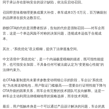
同于承认存在影响安全的设计缺陷，依法应启动召回。
召回即意味着物理更换或重大补偿，单车成本3万-5万元，百万辆级别
的品牌潜在损失达数百亿。
静默OTA的代价是消费者投诉，告知的代价是强制召回——对车企而
言，这是一个单边风险不对称的决策问题，违规成本远低于合规成
本。
其次，“系统优化”语义模糊，提供了法律逃逸空间。
中文语境中“系统优化”，是一个内涵极度模糊的描述，既可指性能提
升，也可指安全加固，不具备任何可被法庭认定为“变更核心性能”的
法律约束力。
在OTA备案制度尚未要求参数变动明细公示的阶段，车企以“系统优
化”为名推送锁电包，用户取证门槛极高——需要自行证明性能下降与
OTA升级的因果关系，而车企有完整的技术团队可反向解释。这是一
种车企主动利用法律模糊地带的策略选择，而非技术局限。
最后，用户抵触本身是一个可以通过产品设计解决的问题，车企的真