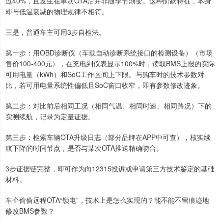
过40%，且发生在单次OTA后并非随季节渐变。这种阶跃特征，本身
即与低温衰减的物理规律不相符。
三是，普通车主可用3步自检法。
第一步：用OBD诊断仪（车载自动诊断系统接口的检测设备）（市场
售价100-400元），在充电到仪表显示100%时，读取BMS上报的实际
可用电量（kWh）和SoC工作区间上下限。与购车时的技术参数对
比，若可用电量系统性偏低且SoC窗口收窄，即有参数修改迹象。
第二步：对比前后相同工况（相同气温、相同时速、相同路况）下的
实测续航，记录为定量证据。
第三步：检索车辆OTA升级日志（部分品牌在APP中可查），核实续
航下降的时间节点，是否与某次OTA推送精确吻合。
3步证据链完整，即可作为向12315投诉或申请第三方技术鉴定的基础
材料。
车企偷偷远程OTA“锁电”，技术上是怎么实现的？能不能不留痕迹地
修改BMS参数？