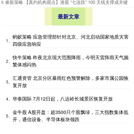
​睿新策略 【真灼机构观点】港股 “七连跌” 100 天线支撑成关键
5
最新文章
蚂蚁策略 应急管理部针对北京、河北启动国家地质灾害
1、
四级应急响应
快牛策略 昨夜北京现大范围降雨，今明天雷阵雨天气频
2、
繁体感闷热
汇通资管 北京分区暴雨红色预警解除，多家市属公园恢
3、
复开放
华泰国际 7月12日起，八达岭长城景区恢复开放
4、
金牛股 A股开盘：超3500只个股飘绿，三大指数集体低
5、
开，通信设备、半导体板块领跌