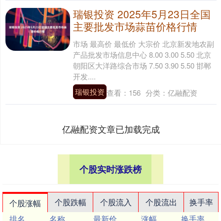
瑞银投资 2025年5月23日全国
主要批发市场蒜苗价格行情
市场 最高价 最低价 大宗价 北京新发地农副
产品批发市场信息中心 8.00 3.00 5.50 北京
朝阳区大洋路综合市场 7.50 3.90 5.50 邯郸
开发....
瑞银投资
查看：
156
分类：
亿融配资
亿融配资文章已加载完成
个股实时涨跌榜
个股跌幅
个股流入
个股流出
换手率
个股涨幅
排名
名称
最新价
涨幅
换手率