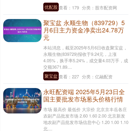
优配股
查看：
179
分类：
股市配资网
聚宝盆 永顺生物（839729）5
月6日主力资金净卖出24.78万
元
本站消息，截至2025年5月6日收盘聚宝盆，
永顺生物(839729)报收于9.24元，上涨
4.05%，换手率5.24%，成交量4.03万手，成
交额3671.89....
聚宝盆
查看：
227
分类：
亿融配资
永旺配资端 2025年5月23日全
国主要批发市场葱头价格行情
市场 最高价 最低价 大宗价 北京京丰岳各庄
农副产品批发市场 2.60 1.60 2.00 北京新发
地农副产品批发市场信息中心 1.20 1.00 1.10
北....