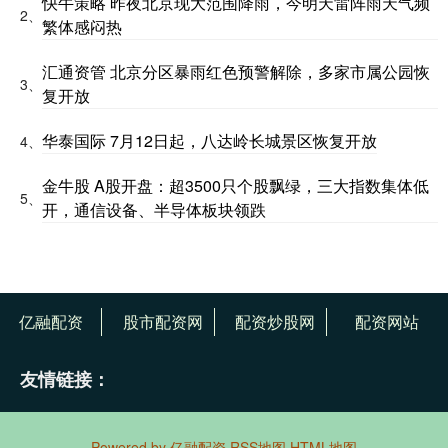
快牛策略 昨夜北京现大范围降雨，今明天雷阵雨天气频
2、
繁体感闷热
汇通资管 北京分区暴雨红色预警解除，多家市属公园恢
3、
复开放
华泰国际 7月12日起，八达岭长城景区恢复开放
4、
金牛股 A股开盘：超3500只个股飘绿，三大指数集体低
5、
开，通信设备、半导体板块领跌
亿融配资
股市配资网
配资炒股网
配资网站
友情链接：
Powered by
亿融配资
RSS地图
HTML地图