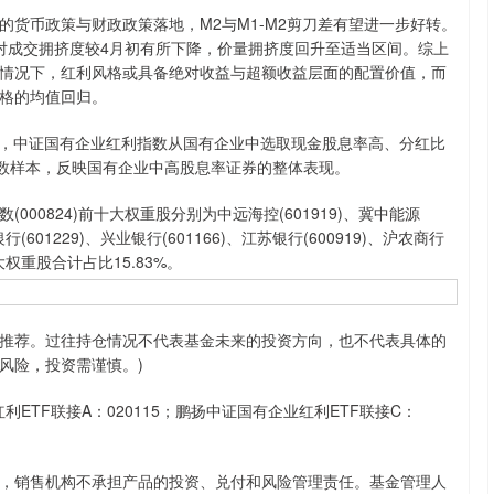
币政策与财政政策落地，M2与M1-M2剪刀差有望进一步好转。
相对成交拥挤度较4月初有所下降，价量拥挤度回升至适当区间。综上
情况下，红利风格或具备绝对收益与超额收益层面的配置价值，而
格的均值回归。
，中证国有企业红利指数从国有企业中选取现金股息率高、分红比
指数样本，反映国有企业中高股息率证券的整体表现。
00824)前十大权重股分别为中远海控(601919)、冀中能源
银行(601229)、兴业银行(601166)、江苏银行(600919)、沪农商行
前十大权重股合计占比15.83%。
荐。过往持仓情况不代表基金未来的投资方向，也不代表具体的
风险，投资需谨慎。)
利ETF联接A：020115；鹏扬中证国有企业红利ETF联接C：
销售机构不承担产品的投资、兑付和风险管理责任。基金管理人