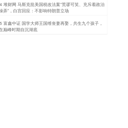
​堆财网 马斯克批美国税改法案“荒谬可笑、充斥着政治
4
操弄”，白宫回应：不影响特朗普立场
​富鑫中证 国学大师王国维丧妻再娶，共生九个孩子，
5
在巅峰时期自沉湖底