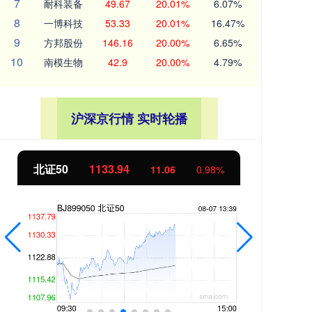
7
耐科装备
49.67
20.01%
6.07%
8
一博科技
53.33
20.01%
16.47%
9
方邦股份
146.16
20.00%
6.65%
10
南模生物
42.9
20.00%
4.79%
沪深京行情 实时轮播
北证50
1133.54
创
10.67
0.95%