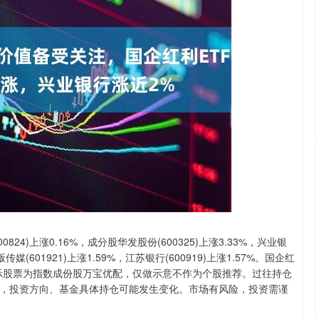
沪深300
4700.87
.88%
49.56
1.07%
824)上涨0.16%，成分股华发股份(600325)上涨3.33%，兴业银
浙版传媒(601921)上涨1.59%，江苏银行(600919)上涨1.57%。国企红
以上所列示股票为指数成份股万宝优配，仅做示意不作为个股推荐。过往持仓
，投资方向、基金具体持仓可能发生变化。市场有风险，投资需谨