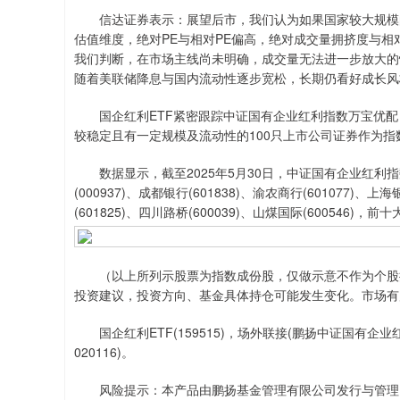
信达证券表示：展望后市，我们认为如果国家较大规模的货
估值维度，绝对PE与相对PE偏高，绝对成交量拥挤度与
我们判断，在市场主线尚未明确，成交量无法进一步放大的
随着美联储降息与国内流动性逐步宽松，长期仍看好成长风
国企红利ETF紧密跟踪中证国有企业红利指数万宝优配
较稳定且有一定规模及流动性的100只上市公司证券作为
数据显示，截至2025年5月30日，中证国有企业红利指数(0
(000937)、成都银行(601838)、渝农商行(601077)、上海
(601825)、四川路桥(600039)、山煤国际(600546)，
（以上所列示股票为指数成份股，仅做示意不作为个股推
投资建议，投资方向、基金具体持仓可能发生变化。市场有
国企红利ETF(159515)，场外联接(鹏扬中证国有企业红
020116)。
风险提示：本产品由鹏扬基金管理有限公司发行与管理，