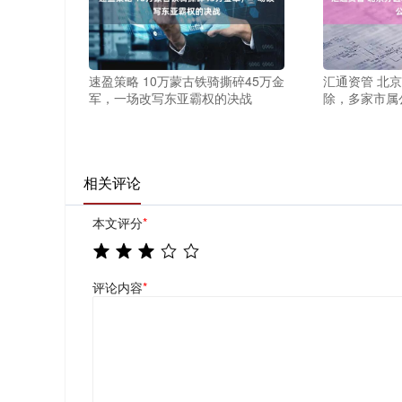
速盈策略 10万蒙古铁骑撕碎45万金
汇通资管 北
军，一场改写东亚霸权的决战
除，多家市属
相关评论
本文评分
*
评论内容
*