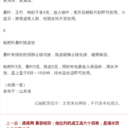
更润泽、更通透。
桑叶、玉竹、枸杞子各3克，放入锅中，煮开后稍晾片刻即可饮用。小
提示：脾胃虚寒人群、经期女性不宜饮用。
3
枇杷叶桑叶陈皮饮
桑叶有很好的润肺止咳功效，陈皮能够止咳化痰、健脾燥湿。
枇杷叶3克、桑叶3克、陈皮2克，用纱布包裹放入保温杯，沸水冲
泡，盖上盖子闷5～10分钟，待水温合适即可饮用。
（央视一套）
发布于：山东省
亿融配资提示：文章来自网络，不代表本站观点。
上一篇：
搭搭网 慕容绍宗：他位列武成王庙六十四将，是溺水而