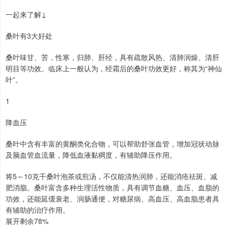
一起来了解↓
桑叶有3大好处
桑叶味甘、苦，性寒，归肺、肝经，具有疏散风热、清肺润燥、清肝
明目等功效。临床上一般认为，经霜后的桑叶功效更好，称其为“神仙
叶”。
1
降血压
桑叶中含有丰富的黄酮类化合物，可以帮助舒张血管，增加冠状动脉
及脑血管血流量，降低血液黏稠度，有辅助降压作用。
将5～10克干桑叶泡茶或煎汤，不仅能清热润肺，还能消疮祛斑、减
肥消脂。桑叶富含多种生理活性物质，具有调节血糖、血压、血脂的
功效，还能延缓衰老、润肠通便，对糖尿病、高血压、高血脂患者具
有辅助的治疗作用。
展开剩余78%