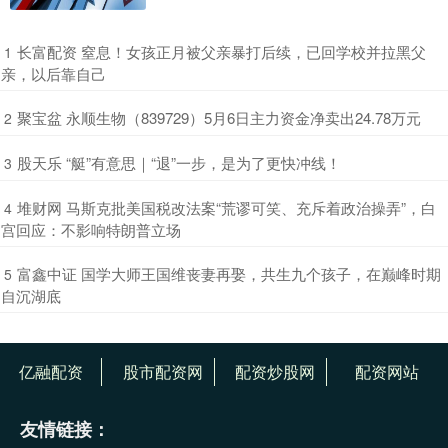
​长富配资 窒息！女孩正月被父亲暴打后续，已回学校并拉黑父
1
亲，以后靠自己
​聚宝盆 永顺生物（839729）5月6日主力资金净卖出24.78万元
2
​股天乐 “艇”有意思｜“退”一步，是为了更快冲线！
3
​堆财网 马斯克批美国税改法案“荒谬可笑、充斥着政治操弄”，白
4
宫回应：不影响特朗普立场
​富鑫中证 国学大师王国维丧妻再娶，共生九个孩子，在巅峰时期
5
自沉湖底
亿融配资
股市配资网
配资炒股网
配资网站
友情链接：