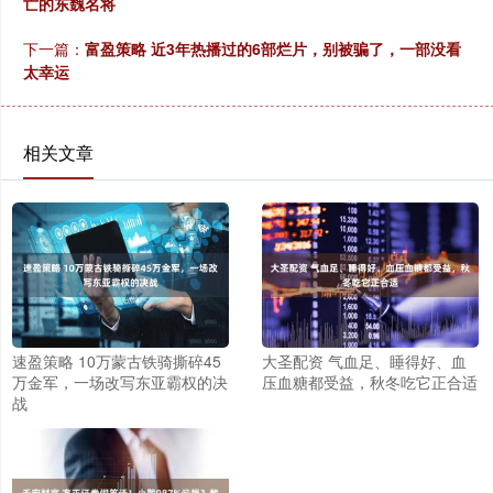
亡的东魏名将
下一篇：
富盈策略 近3年热播过的6部烂片，别被骗了，一部没看
太幸运
相关文章
速盈策略 10万蒙古铁骑撕碎45
大圣配资 气血足、睡得好、血
万金军，一场改写东亚霸权的决
压血糖都受益，秋冬吃它正合适
战