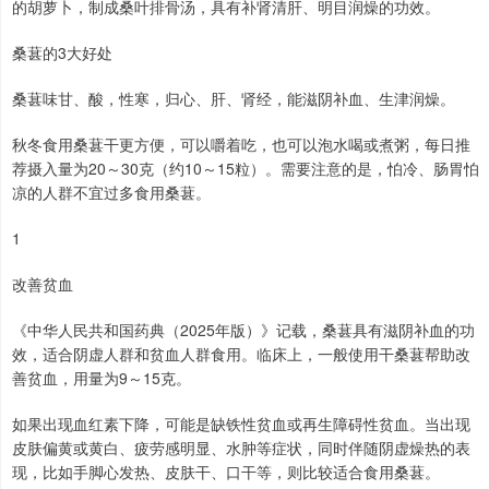
的胡萝卜，制成桑叶排骨汤，具有补肾清肝、明目润燥的功效。
桑葚的3大好处
桑葚味甘、酸，性寒，归心、肝、肾经，能滋阴补血、生津润燥。
秋冬食用桑葚干更方便，可以嚼着吃，也可以泡水喝或煮粥，每日推
荐摄入量为20～30克（约10～15粒）。需要注意的是，怕冷、肠胃怕
凉的人群不宜过多食用桑葚。
1
改善贫血
《中华人民共和国药典（2025年版）》记载，桑葚具有滋阴补血的功
效，适合阴虚人群和贫血人群食用。临床上，一般使用干桑葚帮助改
善贫血，用量为9～15克。
如果出现血红素下降，可能是缺铁性贫血或再生障碍性贫血。当出现
皮肤偏黄或黄白、疲劳感明显、水肿等症状，同时伴随阴虚燥热的表
现，比如手脚心发热、皮肤干、口干等，则比较适合食用桑葚。