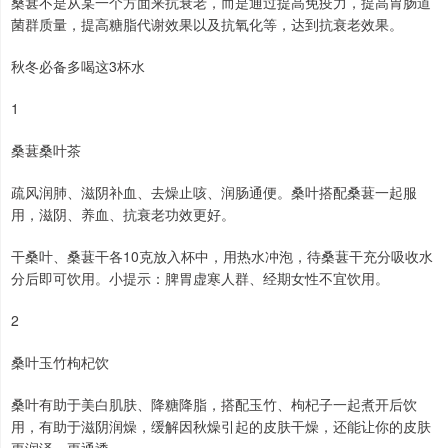
桑葚不是从某一个方面来抗衰老，而是通过提高免疫力，提高胃肠道
菌群质量，提高糖脂代谢效果以及抗氧化等，达到抗衰老效果。
秋冬必备多喝这3杯水
1
桑葚桑叶茶
疏风润肺、滋阴补血、去燥止咳、润肠通便。桑叶搭配桑葚一起服
用，滋阴、养血、抗衰老功效更好。
干桑叶、桑葚干各10克放入杯中，用热水冲泡，待桑葚干充分吸收水
分后即可饮用。小提示：脾胃虚寒人群、经期女性不宜饮用。
2
桑叶玉竹枸杞饮
桑叶有助于美白肌肤、降糖降脂，搭配玉竹、枸杞子一起煮开后饮
用，有助于滋阴润燥，缓解因秋燥引起的皮肤干燥，还能让你的皮肤