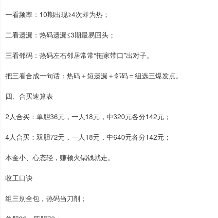
一看频率：10期出现≥4次即为热；
二看遗漏：热码遗漏≤3期最易回头；
三看邻码：热码左右邻居常常“拖家带口”出对子。
把三看合成一句话：热码＋短遗漏＋邻码＝组选三爆发点。
四、合买速算表
2人合买：单胆36元，一人18元，中320元各分142元；
4人合买：双胆72元，一人18元，中640元各分142元；
本金小、心态轻，赚顿火锅钱就走。
收工口诀
组三别全包，热码当刀削；