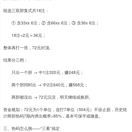
组选三双胆复式共18注：
① 含33xx 6注；② 含66xx 6注；③ 含36x 6注；
18注×2元＝36元；
整体再打一倍，72元封顶。
结果分三档：
只出一个胆 → 中1注320元，赚248元；
两个胆同时出 → 中2注640元，赚568元；
两胆都没出 → 72元沉没，明天继续或换胆。
资金规划：72元为1个单位，连打7单位（504元）不设止损，历史统
计两胆热码7期内弹出概率>85%，基本可保平或微盈。
三、热码怎么挑——“三看”搞定