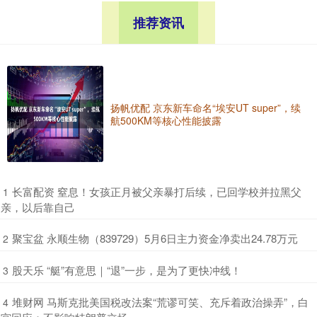
推荐资讯
扬帆优配 京东新车命名“埃安UT super”，续
航500KM等核心性能披露
​长富配资 窒息！女孩正月被父亲暴打后续，已回学校并拉黑父
1
亲，以后靠自己
​聚宝盆 永顺生物（839729）5月6日主力资金净卖出24.78万元
2
​股天乐 “艇”有意思｜“退”一步，是为了更快冲线！
3
​堆财网 马斯克批美国税改法案“荒谬可笑、充斥着政治操弄”，白
4