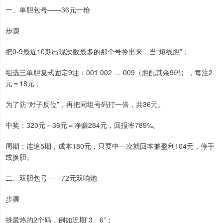
一、单胆包号——36元一枪
步骤
把0-9最近10期出现次数最多的那个号拎出来，当“短线胆”；
组选三单胆复式固定9注：001 002 … 009（胆配其余9码），每注2
元＝18元；
为了防“对子反位”，再把同组号码打一倍，共36元。
中奖：320元－36元＝净赚284元，回报率789%。
周期：连追5期，成本180元，只要中一次就回本兼盈利104元，停手
或换胆。
二、双胆包号——72元双响炮
步骤
挑最热的2个码，例如近期“3、6”；