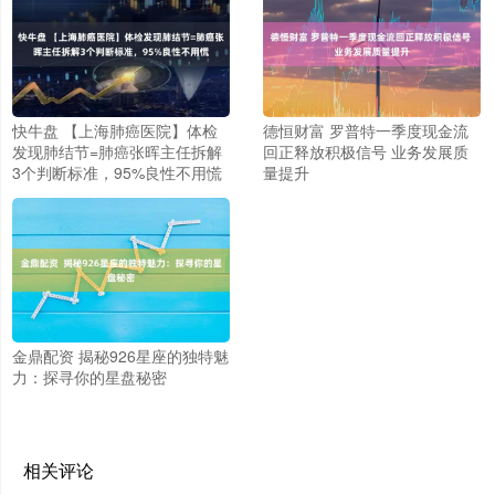
快牛盘 【上海肺癌医院】体检
德恒财富 罗普特一季度现金流
发现肺结节=肺癌张晖主任拆解
回正释放积极信号 业务发展质
3个判断标准，95%良性不用慌
量提升
金鼎配资 揭秘926星座的独特魅
力：探寻你的星盘秘密
相关评论