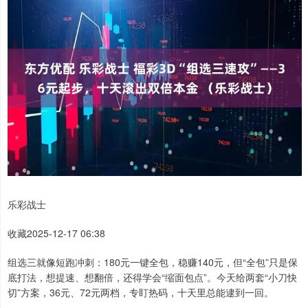
乐彩战士
收藏2025-12-17 06:38
组选三就像短跑冲刺：180元一键全包，稳赚140元，但“全包”只是保
底打法，想提速、想翻倍，还得学会“缩面包点”。今天给两套“小刀快
切”方案，36元、72元两档，专盯热码，十天里总能逮到一回。