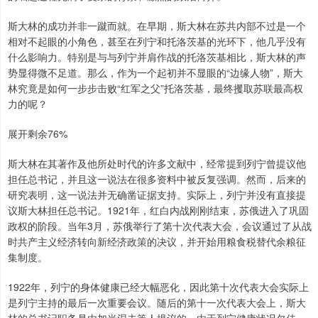
斯大林的成功并非一蹴而就。在早期，斯大林在苏共内部不过是一个
相对不起眼的小角色，甚至在列宁和托洛茨基的光环下，他几乎没有
什么影响力。特别是与与列宁并肩作战的托洛茨基相比，斯大林的声
势显得微不足道。那么，作为一个起初并不显眼的“边缘人物”，斯大
林究竟是如何一步步击败“红军之父”托洛茨基，最终攫取苏联最高权
力的呢？
展开剩余76%
斯大林在其著作及他所处时代的许多文献中，经常提到列宁曾提议他
担任总书记，并且这一说法在很多资料中被反复强调。然而，后来的
研究表明，这一说法并无确凿证据支持。实际上，列宁并没有直接提
议斯大林担任总书记。1921年，红白内战刚刚结束，苏俄进入了巩固
政权的阶段。当年3月，苏俄举行了第十次代表大会，会议通过了从战
时共产主义经济转向新经济政策的决议，并开始用粮食税替代余粮征
集制度。
1922年，列宁的身体健康已经大幅恶化，因此第十次代表大会实际上
是列宁主持的最后一次重要会议。随后的第十一次代表大会上，斯大