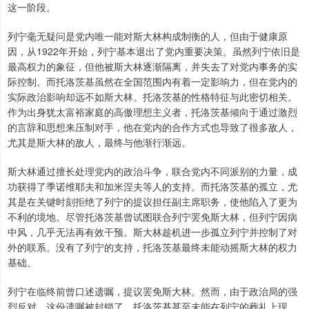
这一阶段。
列宁毫无疑问是党内唯一能对斯大林构成制衡的人，但由于健康原
因，从1922年开始，列宁基本退出了党内重要决策。虽然列宁依旧是
最高权力的象征，但他被斯大林逐渐隔离，并失去了对党内事务的实
际控制。而托洛茨基虽然在全国范围内有着一定影响力，但在党内的
实际政治影响却远不如斯大林。托洛茨基的性格特征与此密切相关。
作为出身犹太富裕家庭的高傲理想主义者，托洛茨基倾向于通过激烈
的言辞和思想来压制对手，他在党内的合作方式也导致了很多敌人，
尤其是斯大林的敌人，最终与他渐行渐远。
斯大林通过擅长处理党内的政治斗争，联合党内不同派别的力量，成
功获得了季诺维耶夫和加米涅夫等人的支持。而托洛茨基的孤立，尤
其是在关键时刻拒绝了列宁的提议担任副主席职务，使他陷入了更为
不利的境地。尽管托洛茨基曾试图联合列宁罢免斯大林，但列宁因病
中风，几乎无法再有效干预。斯大林趁机进一步孤立列宁并控制了对
外的联系。没有了列宁的支持，托洛茨基最终未能动摇斯大林的权力
基础。
列宁在临终前曾口述遗嘱，提议罢免斯大林。然而，由于政治局的强
烈反对，这份遗嘱被封锁了。托洛茨基甚至未能在列宁的葬礼上现