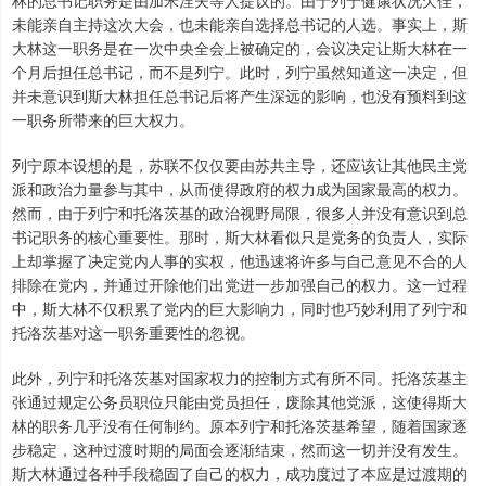
林的总书记职务是由加米涅夫等人提议的。由于列宁健康状况欠佳，
未能亲自主持这次大会，也未能亲自选择总书记的人选。事实上，斯
大林这一职务是在一次中央全会上被确定的，会议决定让斯大林在一
个月后担任总书记，而不是列宁。此时，列宁虽然知道这一决定，但
并未意识到斯大林担任总书记后将产生深远的影响，也没有预料到这
一职务所带来的巨大权力。
列宁原本设想的是，苏联不仅仅要由苏共主导，还应该让其他民主党
派和政治力量参与其中，从而使得政府的权力成为国家最高的权力。
然而，由于列宁和托洛茨基的政治视野局限，很多人并没有意识到总
书记职务的核心重要性。那时，斯大林看似只是党务的负责人，实际
上却掌握了决定党内人事的实权，他迅速将许多与自己意见不合的人
排除在党内，并通过开除他们出党进一步加强自己的权力。这一过程
中，斯大林不仅积累了党内的巨大影响力，同时也巧妙利用了列宁和
托洛茨基对这一职务重要性的忽视。
此外，列宁和托洛茨基对国家权力的控制方式有所不同。托洛茨基主
张通过规定公务员职位只能由党员担任，废除其他党派，这使得斯大
林的职务几乎没有任何制约。原本列宁和托洛茨基希望，随着国家逐
步稳定，这种过渡时期的局面会逐渐结束，然而这一切并没有发生。
斯大林通过各种手段稳固了自己的权力，成功度过了本应是过渡期的