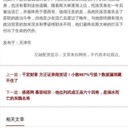
身，也没有看到这份遗嘱。随着斯大林逐渐上位，托洛茨基在一年后
被迫流亡，并最终死于墨西哥。值得注意的是，虽然托洛茨基失去了
苏联的政治斗争，但他至少在流亡后度过了晚年。与他曾经拥有强大
政治背景的加米涅夫和季诺维耶夫不同，他们最终在斯大林的打压下
付出了生命的代价。
发布于：天津市
亿融配资提示：文章来自网络，不代表本站观点。
上一篇：
千宏财富 方正证券闹笑话！小散987%亏损？数据漏洞藏
不住了
下一篇：
搭搭网 慕容绍宗：他位列武成王庙六十四将，是溺水而
亡的东魏名将
相关文章