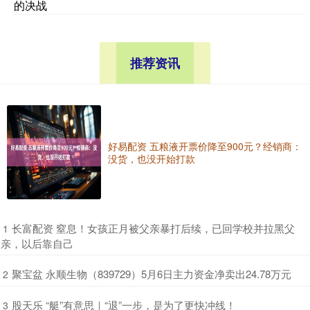
的决战
推荐资讯
好易配资 五粮液开票价降至900元？经销商：
没货，也没开始打款
​长富配资 窒息！女孩正月被父亲暴打后续，已回学校并拉黑父
1
亲，以后靠自己
​聚宝盆 永顺生物（839729）5月6日主力资金净卖出24.78万元
2
​股天乐 “艇”有意思｜“退”一步，是为了更快冲线！
3