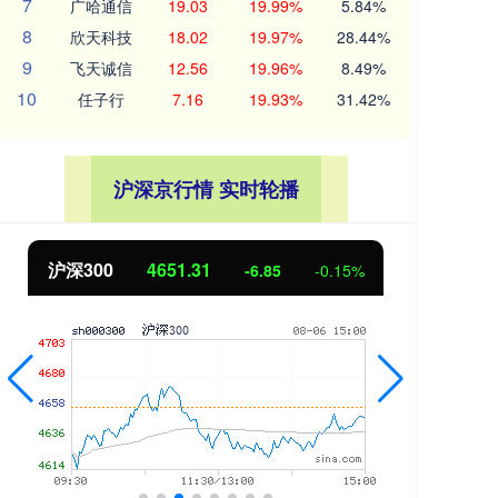
7
广哈通信
19.03
19.99%
5.84%
8
欣天科技
18.02
19.97%
28.44%
9
飞天诚信
12.56
19.96%
8.49%
10
任子行
7.16
19.93%
31.42%
沪深京行情 实时轮播
沪深300
4651.31
北
-6.85
-0.15%