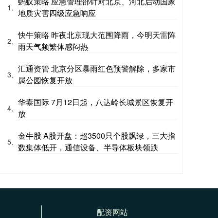
蚂蚁策略 应急管理部针对北京、河北启动国家
1、
地质灾害四级应急响应
快牛策略 昨夜北京现大范围降雨，今明天雷阵
2、
雨天气频繁体感闷热
汇通资管 北京分区暴雨红色预警解除，多家市
3、
属公园恢复开放
华泰国际 7月12日起，八达岭长城景区恢复开
4、
放
金牛股 A股开盘：超3500只个股飘绿，三大指
5、
数集体低开，通信设备、半导体板块领跌
配资网站