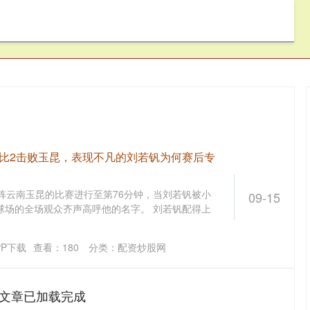
亿融配资
股市配资网
配资炒股网
4比2击败玉昆，表现不凡的刘若钒为何赛后专
阵云南玉昆的比赛进行至第76分钟，当刘若钒被小
09-15
球场的全场观众齐声高呼他的名字。 刘若钒配得上
P下载
查看：
180
分类：
配资炒股网
文章已加载完成