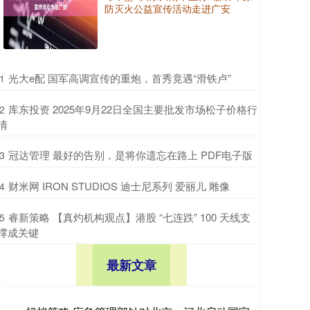
防灭火公益宣传活动走进广安
​光大e配 国军高调宣传的重炮，首秀竟遇“滑铁卢”
1
​库东投资 2025年9月22日全国主要批发市场松子价格行
2
情
​冠达管理 最好的告别，是将你遗忘在路上 PDF电子版
3
​财米网 IRON STUDIOS 迪士尼系列 爱丽儿 雕像
4
​睿新策略 【真灼机构观点】港股 “七连跌” 100 天线支
5
撑成关键
最新文章