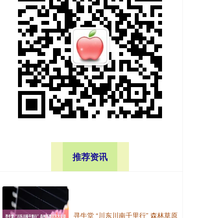
推荐资讯
寻牛堂 “川东川南千里行” 森林草原