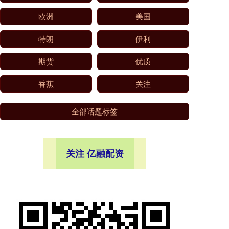
欧洲
美国
特朗
伊利
期货
优质
香蕉
关注
全部话题标签
关注 亿融配资