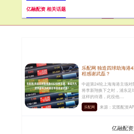
亿融配资 相关话题
首页
乐配网 独造四球助海港
程感谢武磊？
中超第24轮上海海港主场对
将李新翔换下之时，浦东足
这样的待遇，此役他....
来源：宏图配资AP
乐配网
亿融配资