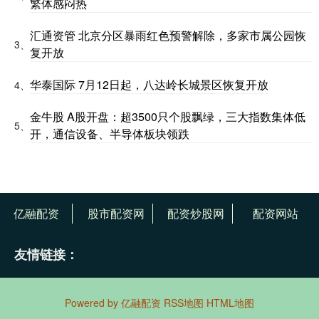
繁体感闷热
汇通资管 北京分区暴雨红色预警解除，多家市属公园恢
3、
复开放
华泰国际 7月12日起，八达岭长城景区恢复开放
4、
金牛股 A股开盘：超3500只个股飘绿，三大指数集体低
5、
开，通信设备、半导体板块领跌
亿融配资
股市配资网
配资炒股网
配资网站
友情链接：
Powered by
亿融配资
RSS地图
HTML地图