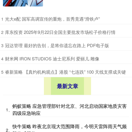
​光大e配 国军高调宣传的重炮，首秀竟遇“滑铁卢”
1
​库东投资 2025年9月22日全国主要批发市场松子价格行情
2
​冠达管理 最好的告别，是将你遗忘在路上 PDF电子版
3
​财米网 IRON STUDIOS 迪士尼系列 爱丽儿 雕像
4
​睿新策略 【真灼机构观点】港股 “七连跌” 100 天线支撑成关键
5
最新文章
蚂蚁策略 应急管理部针对北京、河北启动国家地质灾害
1、
四级应急响应
快牛策略 昨夜北京现大范围降雨，今明天雷阵雨天气频
2、