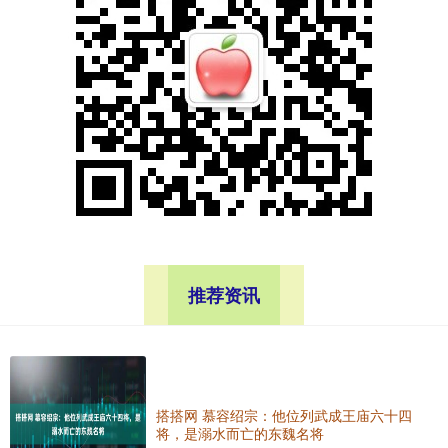
推荐资讯
搭搭网 慕容绍宗：他位列武成王庙六十四
将，是溺水而亡的东魏名将