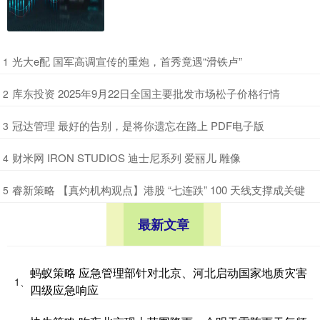
​光大e配 国军高调宣传的重炮，首秀竟遇“滑铁卢”
1
​库东投资 2025年9月22日全国主要批发市场松子价格行情
2
​冠达管理 最好的告别，是将你遗忘在路上 PDF电子版
3
​财米网 IRON STUDIOS 迪士尼系列 爱丽儿 雕像
4
​睿新策略 【真灼机构观点】港股 “七连跌” 100 天线支撑成关键
5
最新文章
蚂蚁策略 应急管理部针对北京、河北启动国家地质灾害
1、
四级应急响应