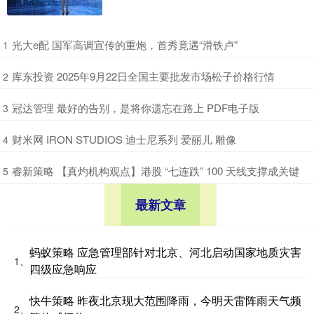
​光大e配 国军高调宣传的重炮，首秀竟遇“滑铁卢”
1
​库东投资 2025年9月22日全国主要批发市场松子价格行情
2
​冠达管理 最好的告别，是将你遗忘在路上 PDF电子版
3
​财米网 IRON STUDIOS 迪士尼系列 爱丽儿 雕像
4
​睿新策略 【真灼机构观点】港股 “七连跌” 100 天线支撑成关键
5
最新文章
蚂蚁策略 应急管理部针对北京、河北启动国家地质灾害
1、
四级应急响应
快牛策略 昨夜北京现大范围降雨，今明天雷阵雨天气频
2、