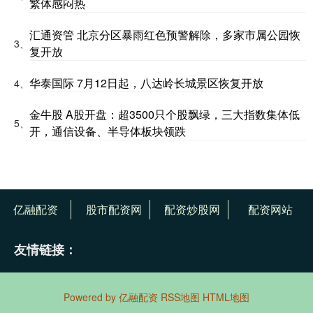
繁体感闷热
汇通资管 北京分区暴雨红色预警解除，多家市属公园恢
3、
复开放
华泰国际 7月12日起，八达岭长城景区恢复开放
4、
金牛股 A股开盘：超3500只个股飘绿，三大指数集体低
5、
开，通信设备、半导体板块领跌
亿融配资
股市配资网
配资炒股网
配资网站
友情链接：
Powered by
亿融配资
RSS地图
HTML地图