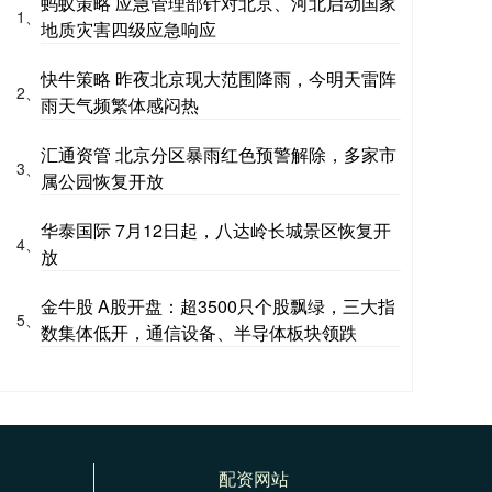
蚂蚁策略 应急管理部针对北京、河北启动国家
1、
地质灾害四级应急响应
快牛策略 昨夜北京现大范围降雨，今明天雷阵
2、
雨天气频繁体感闷热
汇通资管 北京分区暴雨红色预警解除，多家市
3、
属公园恢复开放
华泰国际 7月12日起，八达岭长城景区恢复开
4、
放
金牛股 A股开盘：超3500只个股飘绿，三大指
5、
数集体低开，通信设备、半导体板块领跌
配资网站