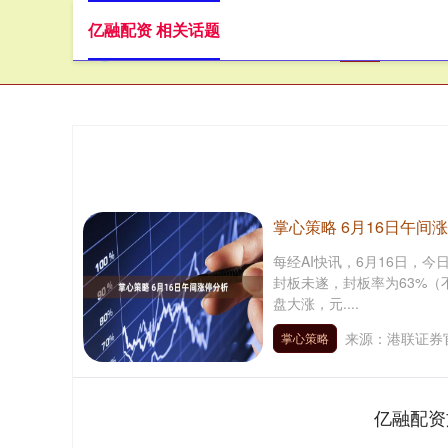
亿融配资 相关话题
首页
掌心策略 6月16日午间
每经AI快讯，6月16日，今
封板未遂，封板率为63%（
盘大涨，元....
来源：港联证券
掌心策略
亿融配资