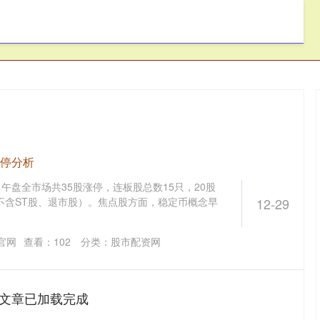
亿融配资
股市配资网
配资炒股网
涨停分析
日午盘全市场共35股涨停，连板股总数15只，20股
不含ST股、退市股）。焦点股方面，稳定币概念早
12-29
官网
查看：
102
分类：
股市配资网
文章已加载完成