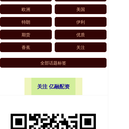
欧洲
美国
特朗
伊利
期货
优质
香蕉
关注
全部话题标签
关注 亿融配资