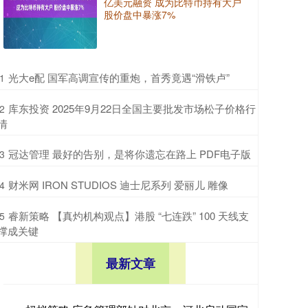
亿美元融资 成为比特币持有大户
股价盘中暴涨7%
​光大e配 国军高调宣传的重炮，首秀竟遇“滑铁卢”
1
​库东投资 2025年9月22日全国主要批发市场松子价格行
2
情
​冠达管理 最好的告别，是将你遗忘在路上 PDF电子版
3
​财米网 IRON STUDIOS 迪士尼系列 爱丽儿 雕像
4
​睿新策略 【真灼机构观点】港股 “七连跌” 100 天线支
5
撑成关键
最新文章