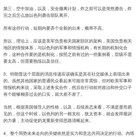
第三，空中加油，以及，安全撤离计划，炸之前可以是突然袭击，炸
完之后怎么放以色列袭击部队离开。
所有这些行动，短期内要弄个全新的出来，概率不高。
所以，理论上，应该是美军负责相关国家防区的架构，美国负责相关
地区的情报体系，与以色列的军事和情报机构，有长期的机制化合
作，这种合作要的是机制化，按照之前有过的一些案例看，层级不需
要太高，但需要熟练以及信任。
3、特朗普这个层面的消息传递应该确实是其在社交媒体上表现出来
的。虽然其他国家的普通民众看起来可能非常震惊，但对欧美军事和
情报机构来说，采取上述务实合作，然后在行动前对政治和外交口子
有个能够糊弄过去的口实，就大差不差了。
当然，根据美国领导人的性格，以及，后续表态来看，不满是显而易
见的，但这个时候，以色列的另一根支柱，犹太资本，就会发挥规训
的力量，主动促使奶龙重新变得思路清晰起来。
4、整个局势未来走向的关键依然是实力和意志共同决定的行动。内塔