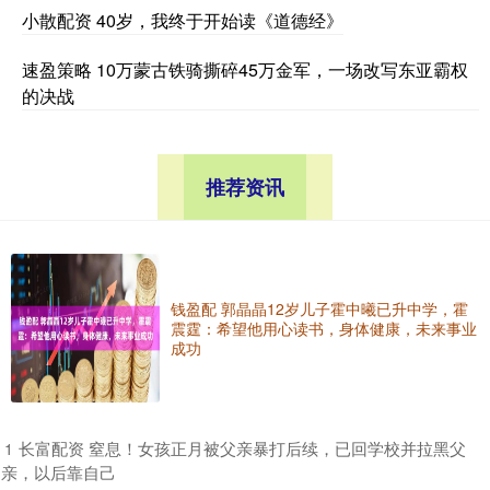
小散配资 40岁，我终于开始读《道德经》
速盈策略 10万蒙古铁骑撕碎45万金军，一场改写东亚霸权
的决战
推荐资讯
钱盈配 郭晶晶12岁儿子霍中曦已升中学，霍
震霆：希望他用心读书，身体健康，未来事业
成功
​长富配资 窒息！女孩正月被父亲暴打后续，已回学校并拉黑父
1
亲，以后靠自己