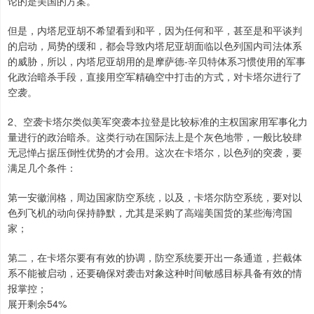
论的是美国的方案。
但是，内塔尼亚胡不希望看到和平，因为任何和平，甚至是和平谈判
的启动，局势的缓和，都会导致内塔尼亚胡面临以色列国内司法体系
的威胁，所以，内塔尼亚胡用的是摩萨德-辛贝特体系习惯使用的军事
化政治暗杀手段，直接用空军精确空中打击的方式，对卡塔尔进行了
空袭。
2、空袭卡塔尔类似美军突袭本拉登是比较标准的主权国家用军事化力
量进行的政治暗杀。这类行动在国际法上是个灰色地带，一般比较肆
无忌惮占据压倒性优势的才会用。这次在卡塔尔，以色列的突袭，要
满足几个条件：
第一安徽润格，周边国家防空系统，以及，卡塔尔防空系统，要对以
色列飞机的动向保持静默，尤其是采购了高端美国货的某些海湾国
家；
第二，在卡塔尔要有有效的协调，防空系统要开出一条通道，拦截体
系不能被启动，还要确保对袭击对象这种时间敏感目标具备有效的情
报掌控；
展开剩余54%