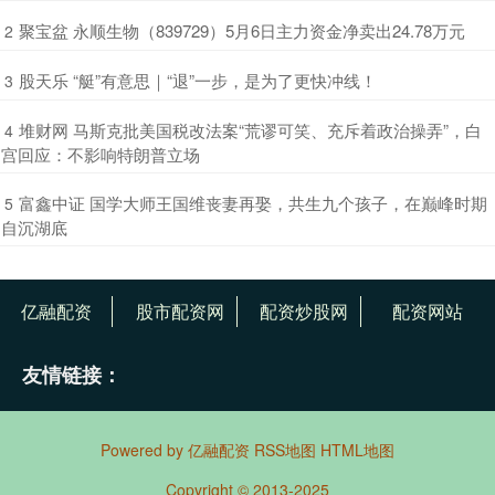
​聚宝盆 永顺生物（839729）5月6日主力资金净卖出24.78万元
2
​股天乐 “艇”有意思｜“退”一步，是为了更快冲线！
3
​堆财网 马斯克批美国税改法案“荒谬可笑、充斥着政治操弄”，白
4
宫回应：不影响特朗普立场
​富鑫中证 国学大师王国维丧妻再娶，共生九个孩子，在巅峰时期
5
自沉湖底
亿融配资
股市配资网
配资炒股网
配资网站
友情链接：
Powered by
亿融配资
RSS地图
HTML地图
Copyright
© 2013-2025