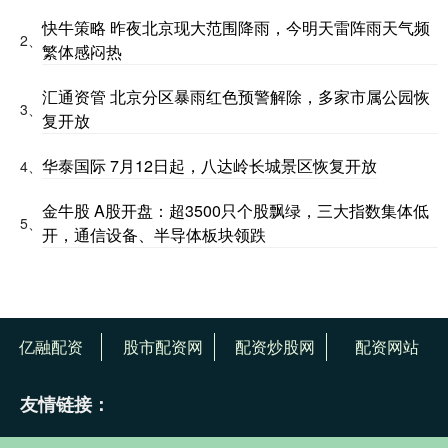
快牛策略 昨夜北京现大范围降雨，今明天雷阵雨天气频
2、
繁体感闷热
汇通资管 北京分区暴雨红色预警解除，多家市属公园恢
3、
复开放
华泰国际 7月12日起，八达岭长城景区恢复开放
4、
金牛股 A股开盘：超3500只个股飘绿，三大指数集体低
5、
开，通信设备、半导体板块领跌
亿融配资
股市配资网
配资炒股网
配资网站
友情链接：