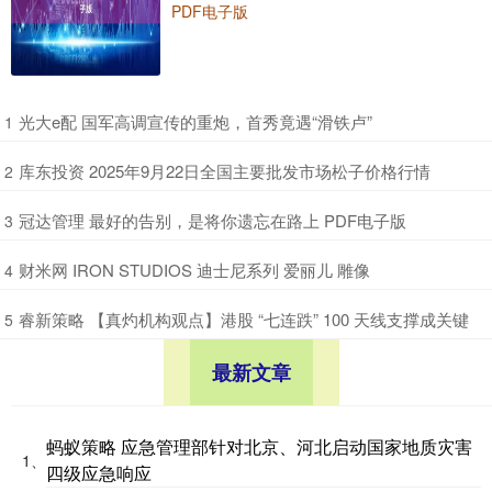
PDF电子版
​光大e配 国军高调宣传的重炮，首秀竟遇“滑铁卢”
1
​库东投资 2025年9月22日全国主要批发市场松子价格行情
2
​冠达管理 最好的告别，是将你遗忘在路上 PDF电子版
3
​财米网 IRON STUDIOS 迪士尼系列 爱丽儿 雕像
4
​睿新策略 【真灼机构观点】港股 “七连跌” 100 天线支撑成关键
5
最新文章
蚂蚁策略 应急管理部针对北京、河北启动国家地质灾害
1、
四级应急响应