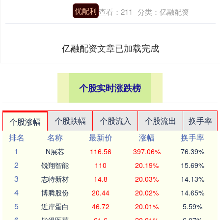
优配利
查看：
211
分类：
亿融配资
亿融配资文章已加载完成
个股实时涨跌榜
个股跌幅
个股流入
个股流出
换手率
个股涨幅
排名
名称
最新价
涨幅
换手率
1
N展芯
116.56
397.06%
76.39%
2
锐翔智能
110
20.19%
15.69%
3
志特新材
14.8
20.03%
14.13%
4
博腾股份
20.44
20.02%
14.65%
5
近岸蛋白
46.72
20.01%
5.59%
6
毕得医药
61.6
20.01%
6.07%